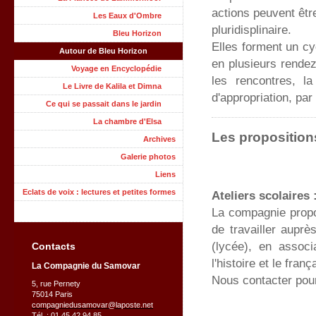
actions peuvent êtr
Les Eaux d'Ombre
pluridisplinaire.
Bleu Horizon
Elles forment un cy
Autour de Bleu Horizon
en plusieurs rendez
Voyage en Encyclopédie
les rencontres, la 
Le Livre de Kalila et Dimna
d'appropriation, par
Ce qui se passait dans le jardin
La chambre d'Elsa
Les proposition
Archives
Galerie photos
Liens
Eclats de voix : lectures et petites formes
Ateliers scolaires 
La compagnie propo
de travailler auprè
(lycée), en associ
Contacts
l'histoire et le franç
La Compagnie du Samovar
Nous contacter pour
5, rue Pernety
75014 Paris
compagniedusamovar@laposte.net
Tél. : 01 45 42 94 85