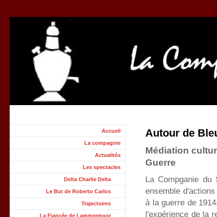
Autour de Ble
Accueil
La compagnie
Médiation cultur
Actualités
Guerre
Les spectacles
La Compganie du S
Delta Charlie Delta
ensemble d'actions p
Le But de Roberto Carlos
à la guerre de 1914
Trajectoires
l'expérience de la 
La Fiancée de Lammermoor