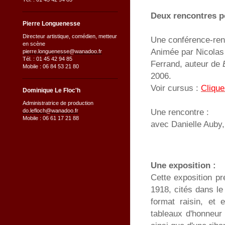
Deux rencontres p
Pierre Longuenesse
Directeur artistique, comédien, metteur
Une conférence-ren
en scène
Animée par Nicolas 
pierre.longuenesse@wanadoo.fr
Tél. : 01 45 42 94 85
Ferrand, auteur de
Mobile : 06 84 53 21 80
2006.
Voir cursus :
Clique
Dominique Le Floc'h
Administratrice de production
Une rencontre :
do.lefloch@wanadoo.fr
Mobile : 06 61 17 21 88
avec Danielle Auby
Une exposition :
Cette exposition p
1918, cités dans le
format raisin, et 
tableaux d'honneur 