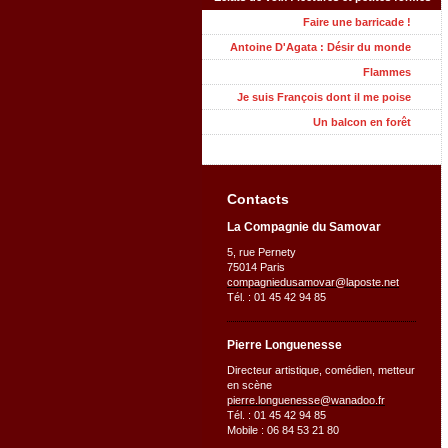
Faire une barricade !
Antoine D'Agata : Désir du monde
Flammes
Je suis François dont il me poise
Un balcon en forêt
Contacts
La Compagnie du Samovar
5, rue Pernety
75014 Paris
compagniedusamovar@laposte.net
Tél. : 01 45 42 94 85
Pierre Longuenesse
Directeur artistique, comédien, metteur
en scène
pierre.longuenesse@wanadoo.fr
Tél. : 01 45 42 94 85
Mobile : 06 84 53 21 80