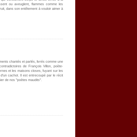
ssent ou aveuglent, flammes comme les
uit, dans son entêtement à vouloir aimer à
ments chantés et parlés, livrés comme une
contradictoires de François Villon, poète-
vernes et les maisons closes, fuyant sur les
'un cachot. Il est entrecoupé par le récit
ier de nos "poètes maudits".