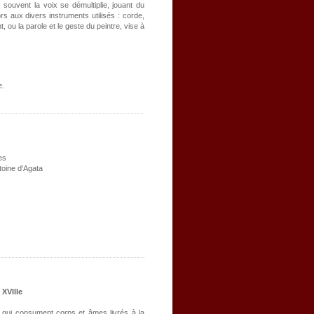
souvent la voix se démultiplie, jouant du
rs aux divers instruments utilisés : corde,
 ou la parole et le geste du peintre, vise à
e.
es
toine d'Agata
 XVIIIe
 qui consument corps et âmes livrés à la