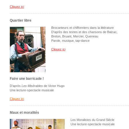
Cliquez ici
Quartier libre
Brocanteurs et chiffonniers dans la littérature
D'après des textes et des chansons de Balzac,
Breton, Bruant, Mercier, Queneau
Parole, musique, tap-dance
Cliquez ici
Faire une barricade !
D'après
Les Misérables
de Victor Hugo
Une lecture-spectacle musicale
Cliquez ici
Maux et moralités
Les Moralistes du Grand Siècle
Une lecture-spectacle musicale