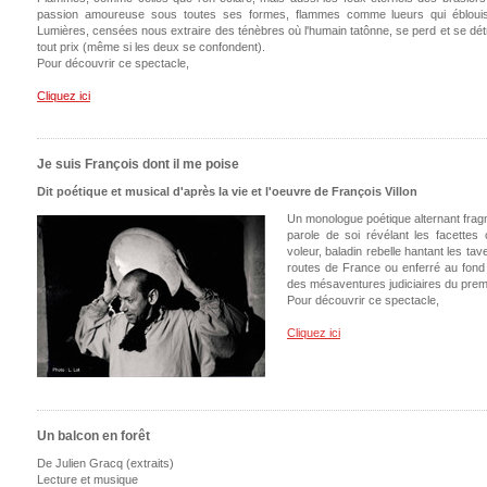
passion amoureuse sous toutes ses formes, flammes comme lueurs qui ébloui
Lumières, censées nous extraire des ténèbres où l'humain tatônne, se perd et se détr
tout prix (même si les deux se confondent).
Pour découvrir ce spectacle,
Cliquez ici
Je suis François dont il me poise
Dit poétique et musical d'après la vie et l'oeuvre de François Villon
Un monologue poétique alternant frag
parole de soi révélant les facettes 
voleur, baladin rebelle hantant les ta
routes de France ou enferré au fond d
des mésaventures judiciaires du prem
Pour découvrir ce spectacle,
Cliquez ici
Un balcon en forêt
De Julien Gracq (extraits)
Lecture et musique