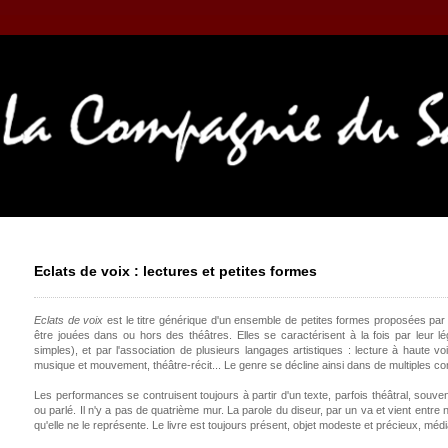
Eclats de voix : lectures et petites formes
Eclats de voix
est le titre générique d'un ensemble de petites formes proposées pa
être jouées dans ou hors des théâtres. Elles se caractérisent à la fois par leur lég
simples), et par l'association de plusieurs langages artistiques : lecture à haute voi
musique et mouvement, théâtre-récit... Le genre se décline ainsi dans de multiples c
Les performances se contruisent toujours à partir d'un texte, parfois théâtral, souv
ou parlé. Il n'y a pas de quatrième mur. La parole du diseur, par un va et vient entre n
qu'elle ne le représente. Le livre est toujours présent, objet modeste et précieux, médiat