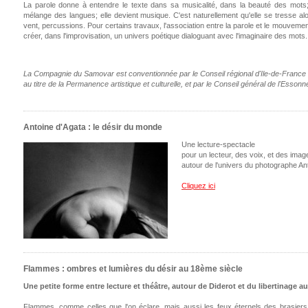
La parole donne à entendre le texte dans sa musicalité, dans la beauté des mots; 
mélange des langues; elle devient musique. C'est naturellement qu'elle se tresse alo
vent, percussions. Pour certains travaux, l'association entre la parole et le mouvement,
créer, dans l'improvisation, un univers poétique dialoguant avec l'imaginaire des mots.
La Compagnie du Samovar est conventionnée par le Conseil régional d'Ile-de-France
au titre de la Permanence artistique et culturelle, et par le Conseil général de l'Essonn
Antoine d'Agata : le désir du monde
Une lecture-spectacle
pour un lecteur, des voix, et des imag
autour de l'univers du photographe An
Cliquez ici
Flammes : ombres et lumières du désir au 18ème siècle
Une petite forme entre lecture et théâtre, autour de Diderot et du libertinage au
Flammes, comme celles que l'on éclare, mais aussi les feux éternels des brasiers