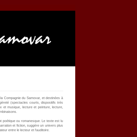
r la Compagnie du Samovar, et destinées à
èreté (spectacles courts, dispositifs très
x et musique, lecture et peinture, lecture,
ombinaisons.
ent poétique ou romanesque. Le texte est lu
arration et fiction, suggère un univers plus
eur entre le lecteur et l'auditoire.