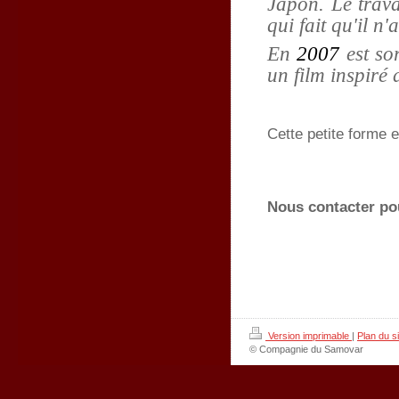
Japon. Le trava
qui fait qu'il n'
En
2007
est so
un film inspiré 
Cette petite forme 
Nous contacter pour
Version imprimable
|
Plan du si
© Compagnie du Samovar