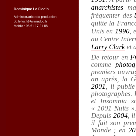
anarchistes
mar
Dominique Le Floc'h
fréquenter des
Administratrice de production
quitte la Franc
do.lefloch@wanadoo.fr
Mobile : 06 61 17 21 88
Unis en
1990
, 
au Centre Inter
Larry Clark
et 
De retour en
F
comme
photog
premiers ouvra
an après, la G
2001
, il publ
photographes. I
et Insomnia s
« 1001 Nuits 
Depuis
2004
, 
il fait son pre
Monde ; en
20