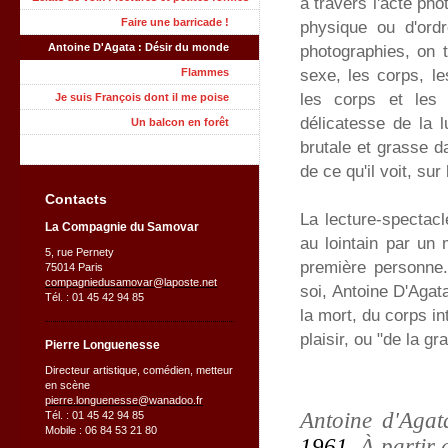
à travers l'acte ph
Faire une barricade !
physique ou d'ordr
Antoine D'Agata : Désir du monde
photographies, on t
sexe, les corps, le
Flammes
les corps et les 
Je suis François dont il me poise
délicatesse de la 
Un balcon en forêt
brutale et grasse da
de ce qu'il voit, su
Contacts
La lecture-spectac
La Compagnie du Samovar
au lointain par un 
5, rue Pernety
première personne. 
75014 Paris
compagniedusamovar@laposte.net
soi, Antoine D'Agat
Tél. : 01 45 42 94 85
la mort, du corps in
plaisir, ou "de la g
Pierre Longuenesse
Directeur artistique, comédien, metteur
en scène
pierre.longuenesse@wanadoo.fr
Antoine d'Agat
Tél. : 01 45 42 94 85
Mobile : 06 84 53 21 80
1961
. À partir