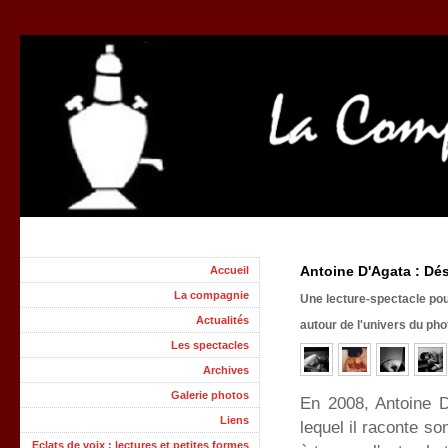
Antoine D'Agata : Dé
Accueil
La compagnie
Une lecture-spectacle pou
Actualités
autour de l'univers du ph
Les spectacles
Archives
Galerie photos
En 2008, Antoine D'
Liens
lequel il raconte so
Eclats de voix : lectures et petites formes