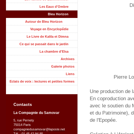
Di
Les Eaux d'Ombre
Bleu Horizon
Autour de Bleu Horizon
Voyage en Encyclopédie
Le Livre de Kalila et Dimna
Ce qui se passait dans le jardin
La chambre d'Elsa
Archives
Galerie photos
Liens
Pierre L
Eclats de voix : lectures et petites formes
Une production de
En coproduction ave
Contacts
avec le soutien du 
et du Patrimoine), d
La Compagnie du Samovar
de l'Epopée .
5, rue Pernety
75014 Paris
compagniedusamovar@laposte.net
Tél. : 01 45 42 94 85