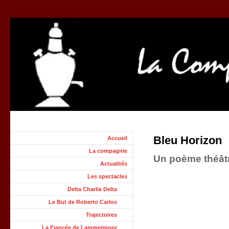
Bleu Horizon
Accueil
La compagnie
Un poème théâtr
Actualités
Les spectacles
Delta Charlie Delta
Le But de Roberto Carlos
Trajectoires
La Fiancée de Lammermoor