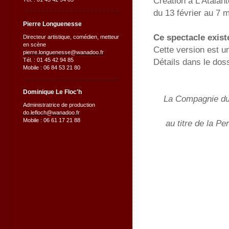
Création à L'Atalant
du 13 février au 7 
Pierre Longuenesse
Ce spectacle exist
Directeur artistique, comédien, metteur
en scène
Cette version est 
pierre.longuenesse@wanadoo.fr
Tél. : 01 45 42 94 85
Détails dans le dos
Mobile : 06 84 53 21 80
Dominique Le Floc'h
La Compagnie du 
Administratrice de production
do.lefloch@wanadoo.fr
Mobile : 06 61 17 21 88
au titre de la Pe