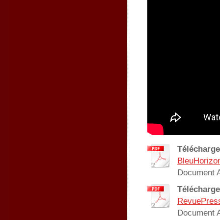
Télécharge
BleuHorizo
Document A
Télécharge
RevuePres
Document A