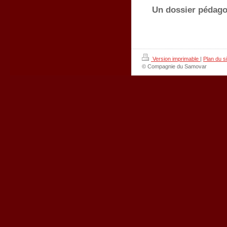
Un dossier pédago
Version imprimable
|
Plan du si
© Compagnie du Samovar